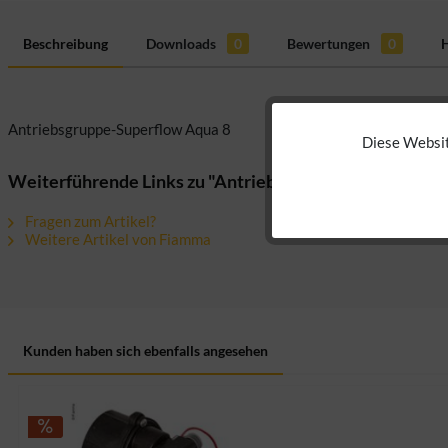
Beschreibung
Downloads
0
Bewertungen
0
H
Antriebsgruppe-Superflow Aqua 8
Diese Websit
Funktionale
Weiterführende Links zu "Antriebsgruppe f.Aqua 8"
Marketing
Fragen zum Artikel?
Weitere Artikel von Fiamma
Tracking
Personalisierung
Kunden haben sich ebenfalls angesehen