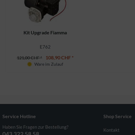
Kit Upgrade Fiamma
E762
108,90 CHF *
121,00 CHF *
Ware im Zulauf
Service Hotline
Shop Service
Haben Sie Fragen zur Bestellung?
Kontakt
043 322 58 58