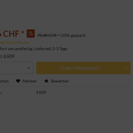
6 CHF *
70,40 CHF *
(10% gespart)
zgl. Versandkosten
fort versandfertig, Lieferzeit 2-3 Tage
r.:
E609
In den
Warenkorb
ichen
Merken
Bewerten
.:
E609