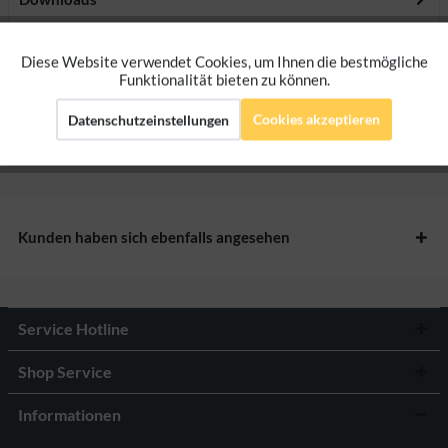
Bewertungen
0
Diese Website verwendet Cookies, um Ihnen die bestmögliche
Aktiv
Funktionale
Funktionalität bieten zu können.
Bewertungen lesen, schreiben und diskutieren...
mehr
Cookies akzeptieren
Datenschutzeinstellungen
Aktiv
Marketing
Herstellerangaben
Aktiv
Tracking
Kunden haben sich ebenfalls angesehen
Aktiv
Personalisierung
Service Hotline
Shop Service
Informationen