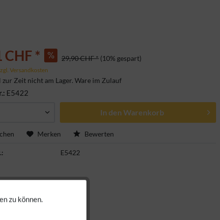
1 CHF *
29,90 CHF *
(10% gespart)
zgl. Versandkosten
l zur Zeit nicht am Lager. Ware im Zulauf
r.:
E5422
In den
Warenkorb
ichen
Merken
Bewerten
.:
E5422
en zu können.
Aktiv