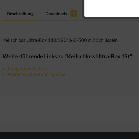
Marketing
Beschreibung
Downloads
0
Bewertungen
0
H
Tracking
Keilschloss Ultra-Box 180/320/360/500 m.2 Schlüsseln
Personalisierung
Weiterführende Links zu "Keilschloss Ultra-Box 1St"
Fragen zum Artikel?
Weitere Artikel von Fiamma