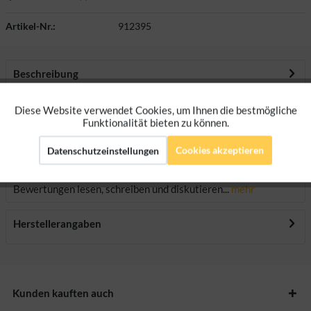
Artikel-Nr.:
912395
Beschreibung
mehr
Diese Website verwendet Cookies, um Ihnen die bestmögliche
Aktiv
Funktionale
Funktionalität bieten zu können.
Downloads
Cookies akzeptieren
Datenschutzeinstellungen
Aktiv
Marketing
Bewertungen
0
Bewertungen lesen, schreiben und diskutieren...
mehr
Aktiv
Tracking
Herstellerangaben
Aktiv
Personalisierung
Kunden kauften auch