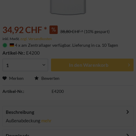
34,92 CHF *
38,80 CHF *
(10% gespart)
inkl. MwSt.
zzgl. Versandkosten
4 x am Zentrallager verfügbar. Lieferung in ca. 10 Tagen
Deutschland
Artikel-Nr.:
E4200
In den
Warenkorb
Merken
Bewerten
Artikel-Nr.:
E4200
Beschreibung
Außenabdeckung
mehr
Downloads