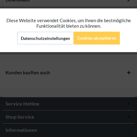
Bewertungen
0
Diese Website verwendet Cookies, um Ihnen die bestmögliche
Aktiv
Funktionale
Funktionalität bieten zu können.
Bewertungen lesen, schreiben und diskutieren...
mehr
Cookies akzeptieren
Datenschutzeinstellungen
Aktiv
Marketing
Herstellerangaben
Aktiv
Tracking
Kunden kauften auch
Aktiv
Personalisierung
Service Hotline
Shop Service
Informationen