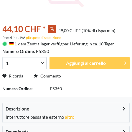
44,10 CHF *
49,00 CHF *
(10% di risparmio)
Prezzi incl. IVA
più spese di spedizione
1 x am Zentrallager verfügbar. Lieferung in ca. 10 Tagen
Deutschland
Numero Ordine:
E5350
Aggiungi al carrello
Ricorda
Commento
Numero Ordine:
E5350
Descrizione
Interruttore passante esterno
altro
Downloads