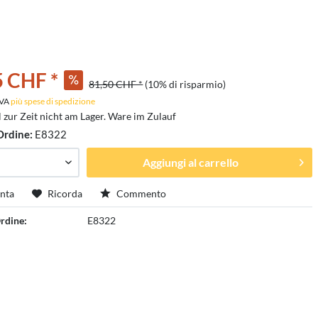
5 CHF *
81,50 CHF *
(10% di risparmio)
 IVA
più spese di spedizione
l zur Zeit nicht am Lager. Ware im Zulauf
Ordine:
E8322
Aggiungi al carrello
nta
Ricorda
Commento
rdine:
E8322