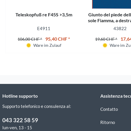
Teleskopfuß re F45S >3,5m
Giunto del piede del
sole Fiamma, a destr
E4911
43822
95,40 CHF *
17,6
106,00 CHF *
19,60 CHF *
Ware im Zulauf
Ware im Zu
Hotline supporto
Assistenza tec
Supporto telefonico e consulenza al:
Contatto
043 322 58 59
Ritorno
lun-ven, 13 - 15