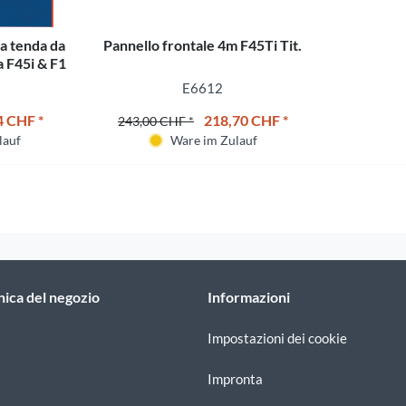
la tenda da
Pannello frontale 4m F45Ti Tit.
a F45i & F1
E6612
4 CHF *
218,70 CHF *
243,00 CHF *
lauf
Ware im Zulauf
nica del negozio
Informazioni
Impostazioni dei cookie
Impronta