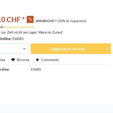
10 CHF *
209,00 CHF *
(10% di risparmio)
 IVA
più spese di spedizione
l zur Zeit nicht am Lager. Ware im Zulauf
Ordine:
E4685
Aggiungi al carrello
nta
Ricorda
Commento
rdine:
E4685