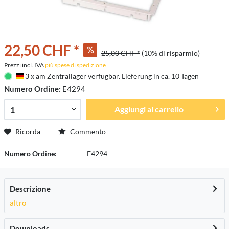
22,50 CHF *
25,00 CHF *
(10% di risparmio)
Prezzi incl. IVA
più spese di spedizione
3 x am Zentrallager verfügbar. Lieferung in ca. 10 Tagen
Deutschland
Numero Ordine:
E4294
Aggiungi al carrello
Ricorda
Commento
Numero Ordine:
E4294
Descrizione
altro
Downloads