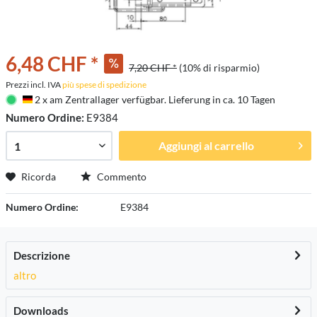
6,48 CHF *
7,20 CHF *
(10% di risparmio)
Prezzi incl. IVA
più spese di spedizione
2 x am Zentrallager verfügbar. Lieferung in ca. 10 Tagen
Deutschland
Numero Ordine:
E9384
Aggiungi al carrello
Ricorda
Commento
Numero Ordine:
E9384
Descrizione
altro
Downloads