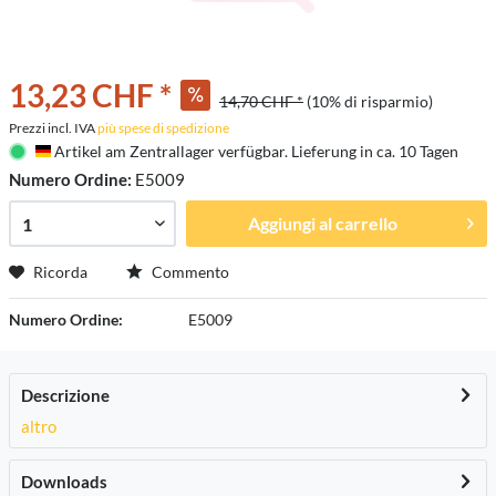
13,23 CHF *
14,70 CHF *
(10% di risparmio)
Prezzi incl. IVA
più spese di spedizione
Artikel am Zentrallager verfügbar. Lieferung in ca. 10 Tagen
Deutschland
Numero Ordine:
E5009
Aggiungi al carrello
Ricorda
Commento
Numero Ordine:
E5009
Descrizione
altro
Downloads