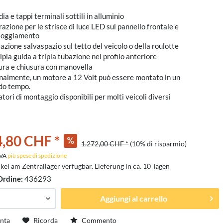
ia e tappi terminali sottili in alluminio
azione per le strisce di luce LED sul pannello frontale e
lloggiamento
lazione salvaspazio sul tetto del veicolo o della roulotte
ipla guida a tripla tubazione nel profilo anteriore
ura e chiusura con manovella
nalmente, un motore a 12 Volt può essere montato in un
do tempo.
tori di montaggio disponibili per molti veicoli diversi
4,80 CHF *
1.272,00 CHF *
(10% di risparmio)
 IVA
più spese di spedizione
kel am Zentrallager verfügbar. Lieferung in ca. 10 Tagen
tschland
Ordine:
436293
Aggiungi al carrello
nta
Ricorda
Commento