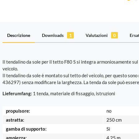
Descrizione
Downloads
1
Valutazioni
0
Ersa
Il tendalino da sole per il tetto F80 S si integra armoniosamente su
veicolo.
Il tendalino da sole è montato sul tetto del veicolo, per questo sono 
436297) senza modificare la larghezza. La tenda da sole può essere a
Lieferumfang:
1 tenda, materiale di fissaggio, istruzioni
propulsore:
no
astratta:
250 cm
gamba di supporto:
Sì
ampiezza:
4.25 m