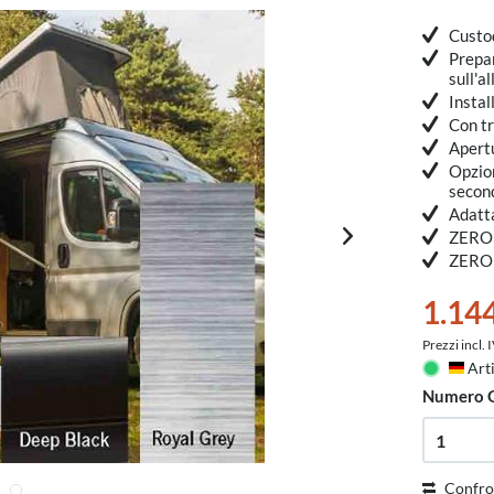
Custod
Prepar
sull'a
Instal
Con tr
Apert
Opzio
secon
Adatta
ZERO
ZERO
1.14
Prezzi incl.
Arti
Deu
Numero 
Confro