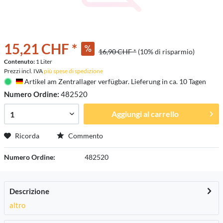
15,21 CHF *
16,90 CHF *
(10% di risparmio)
Contenuto:
1 Liter
Prezzi incl. IVA
più spese di spedizione
Artikel am Zentrallager verfügbar. Lieferung in ca. 10 Tagen
Deutschland
Numero Ordine:
482520
Aggiungi al carrello
Ricorda
Commento
Numero Ordine:
482520
Descrizione
altro