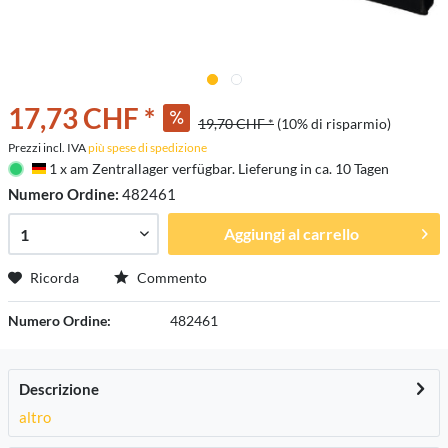
17,73 CHF *
19,70 CHF *
(10% di risparmio)
Prezzi incl. IVA
più spese di spedizione
1 x am Zentrallager verfügbar. Lieferung in ca. 10 Tagen
Deutschland
Numero Ordine:
482461
Aggiungi al carrello
Ricorda
Commento
Numero Ordine:
482461
Descrizione
altro