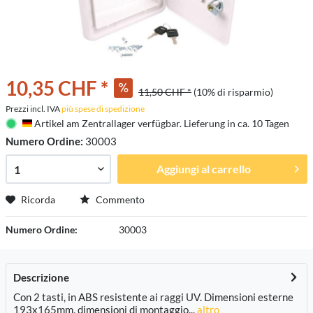
10,35 CHF *
11,50 CHF *
(10% di risparmio)
Prezzi incl. IVA
più spese di spedizione
Artikel am Zentrallager verfügbar. Lieferung in ca. 10 Tagen
Deutschland
Numero Ordine:
30003
Aggiungi al carrello
Ricorda
Commento
Numero Ordine:
30003
Descrizione
Con 2 tasti, in ABS resistente ai raggi UV. Dimensioni esterne
193x165mm, dimensioni di montaggio...
altro